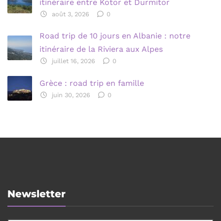
itinéraire entre Kotor et Durmitor
août 3, 2026
0
Road trip de 10 jours en Albanie : notre
itinéraire de la Riviera aux Alpes
juillet 16, 2026
0
Grèce : road trip en famille
juin 30, 2026
0
Newsletter