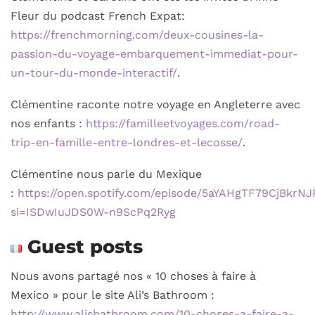
Fleur du podcast French Expat:
https://frenchmorning.com/deux-cousines-la-
passion-du-voyage-embarquement-immediat-pour-
un-tour-du-monde-interactif/
.
Clémentine raconte notre voyage en Angleterre avec
nos enfants :
https://familleetvoyages.com/road-
trip-en-famille-entre-londres-et-lecosse/
.
Clémentine nous parle du Mexique
:
https://open.spotify.com/episode/5aYAHgTF79CjBkrN
si=ISDwIuJDS0W-n9ScPq2Ryg
Guest posts
Nous avons partagé nos « 10 choses à faire à
Mexico » pour le site Ali’s Bathroom :
http://www.alisbathroom.com/10-choses-a-faire-a-