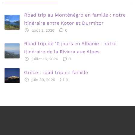
Road trip au Monténégro en famille : notre
itinéraire entre Kotor et Durmitor
août 3, 2026
0
Road trip de 10 jours en Albanie : notre
itinéraire de la Riviera aux Alpes
juillet 16, 2026
0
Grèce : road trip en famille
juin 30, 2026
0