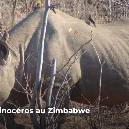
rhinocéros au Zimbabwe