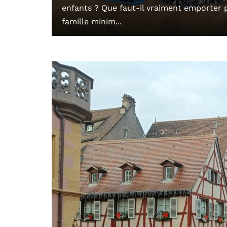
enfants ? Que faut-il vraiment emporter p
famille minim...