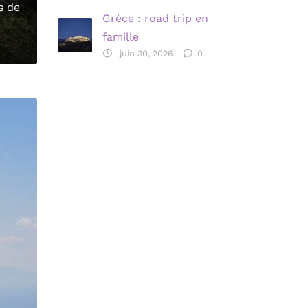
s de
Grèce : road trip en
famille
juin 30, 2026
0