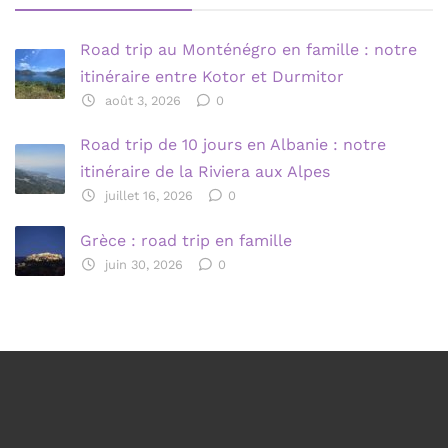
Road trip au Monténégro en famille : notre
itinéraire entre Kotor et Durmitor
août 3, 2026
0
Road trip de 10 jours en Albanie : notre
itinéraire de la Riviera aux Alpes
juillet 16, 2026
0
Grèce : road trip en famille
juin 30, 2026
0