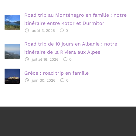
Road trip au Monténégro en famille : notre
itinéraire entre Kotor et Durmitor
août 3, 2026
0
Road trip de 10 jours en Albanie : notre
itinéraire de la Riviera aux Alpes
juillet 16, 2026
0
Grèce : road trip en famille
juin 30, 2026
0