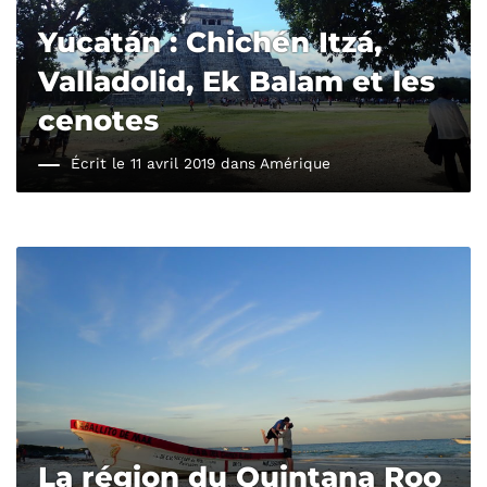
Yucatán : Chichén Itzá,
Valladolid, Ek Balam et les
cenotes
Écrit le 11 avril 2019 dans
Amérique
La région du Quintana Roo