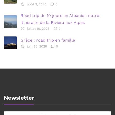
août 3, 2026
0
Road trip de 10 jours en Albanie : notre
itinéraire de la Riviera aux Alpes
juillet 16, 2026
0
Grèce : road trip en famille
juin 30, 2026
0
Newsletter